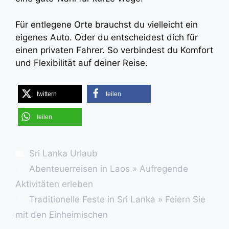
Für entlegene Orte brauchst du vielleicht ein
eigenes Auto. Oder du entscheidest dich für
einen privaten Fahrer. So verbindest du Komfort
und Flexibilität auf deiner Reise.
twittern
teilen
teilen
Kategorien
Sri Lanka Urlaub
Abenteuerreisen in Laos » Aufregende
Aktivitäten erleben
Traditionelle Feste in Sri Lanka » Feiern Sie
mit den Einheimischen