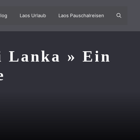
log
Laos Urlaub
Laos Pauschalreisen
i Lanka » Ein
e