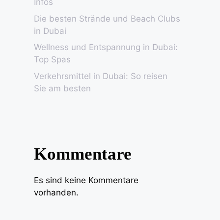
Infos
Die besten Strände und Beach Clubs
in Dubai
Wellness und Entspannung in Dubai:
Top Spas
Verkehrsmittel in Dubai: So reisen
Sie am besten
Kommentare
Es sind keine Kommentare
vorhanden.