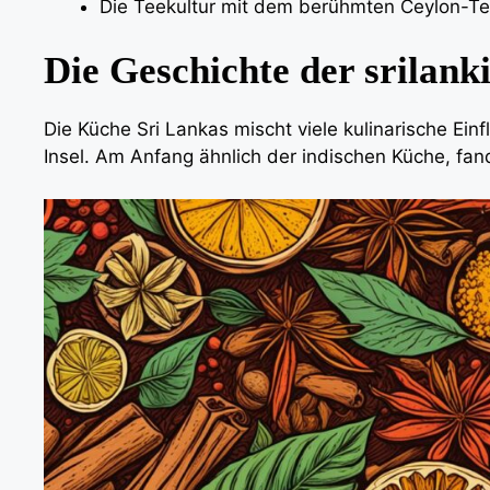
Die Teekultur mit dem berühmten Ceylon-Tee 
Die Geschichte der srilan
Die Küche Sri Lankas mischt viele kulinarische Einf
Insel. Am Anfang ähnlich der indischen Küche, fan