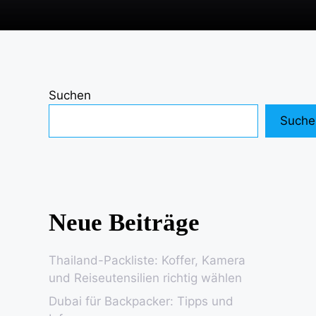
Suchen
Suche
Neue Beiträge
Thailand-Packliste: Koffer, Kamera
und Reiseutensilien richtig wählen
Dubai für Backpacker: Tipps und