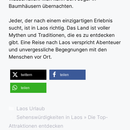
Baumhäusern übernachten.
Jeder, der nach einem einzigartigen Erlebnis
sucht, ist in Laos richtig. Das Land ist voller
Mythen und Traditionen, die es zu entdecken
gibt. Eine Reise nach Laos verspricht Abenteuer
und unvergessliche Begegnungen mit den
Menschen vor Ort.
twittern
teilen
teilen
Kategorien
Laos Urlaub
Sehenswürdigkeiten in Laos » Die Top-
Attraktionen entdecken