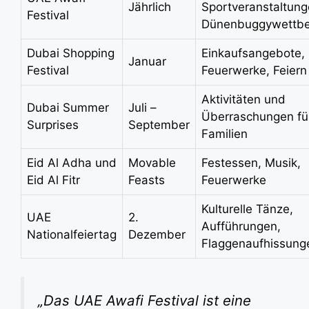
Jährlich
Sportveranstaltung
Festival
Dünenbuggywettb
Dubai Shopping
Einkaufsangebote,
Januar
Festival
Feuerwerke, Feiern
Aktivitäten und
Dubai Summer
Juli –
Überraschungen fü
Surprises
September
Familien
Eid Al Adha und
Movable
Festessen, Musik,
Eid Al Fitr
Feasts
Feuerwerke
Kulturelle Tänze,
UAE
2.
Aufführungen,
Nationalfeiertag
Dezember
Flaggenaufhissung
„Das UAE Awafi Festival ist eine