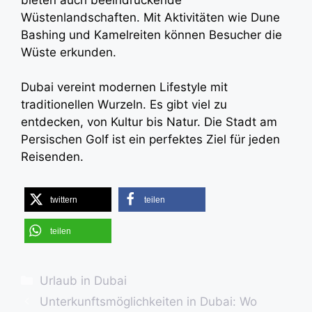
Wüstenlandschaften. Mit Aktivitäten wie Dune
Bashing und Kamelreiten können Besucher die
Wüste erkunden.
Dubai vereint modernen Lifestyle mit
traditionellen Wurzeln. Es gibt viel zu
entdecken, von Kultur bis Natur. Die Stadt am
Persischen Golf ist ein perfektes Ziel für jeden
Reisenden.
twittern
teilen
teilen
Kategorien
Urlaub in Dubai
Unterkunftsmöglichkeiten in Dubai: Wo