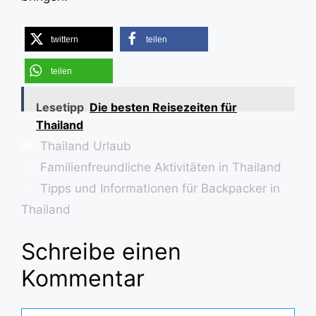
twittern
teilen
teilen
Lesetipp
Die besten Reisezeiten für
Thailand
Kategorien
Thailand Urlaub
Familienfreundliche Aktivitäten in Thailand
Tipps und Informationen für Backpacker in
Thailand
Schreibe einen
Kommentar
Kommentar