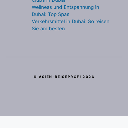
Clubs in Dubai
Wellness und Entspannung in
Dubai: Top Spas
Verkehrsmittel in Dubai: So reisen
Sie am besten
© ASIEN-REISEPROFI 2026