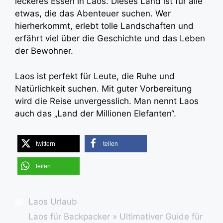
leckeres Essen in Laos. Dieses Land ist für alle
etwas, die das Abenteuer suchen. Wer
hierherkommt, erlebt tolle Landschaften und
erfährt viel über die Geschichte und das Leben
der Bewohner.
Laos ist perfekt für Leute, die Ruhe und
Natürlichkeit suchen. Mit guter Vorbereitung
wird die Reise unvergesslich. Man nennt Laos
auch das „Land der Millionen Elefanten“.
twittern
teilen
teilen
Kategorien
Laos Urlaub
Laos für Backpacker » Ultimativer Guide für