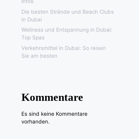
Infos
Die besten Strände und Beach Clubs
in Dubai
Wellness und Entspannung in Dubai:
Top Spas
Verkehrsmittel in Dubai: So reisen
Sie am besten
Kommentare
Es sind keine Kommentare
vorhanden.