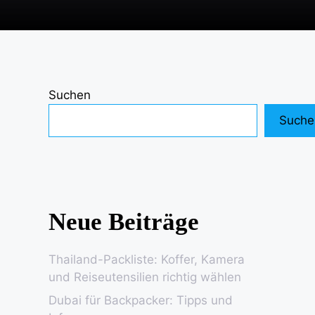
Suchen
Suche
Neue Beiträge
Thailand-Packliste: Koffer, Kamera
und Reiseutensilien richtig wählen
Dubai für Backpacker: Tipps und